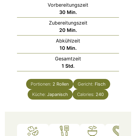
Vorbereitungszeit
Minuten
30
Min.
Zubereitungszeit
Minuten
20
Min.
Abkühlzeit
Minuten
10
Min.
Gesamtzeit
Stunde
1
Std.
Portionen:
2
Rollen
Gericht:
Fisch
Küche:
Japanisch
Calories:
240