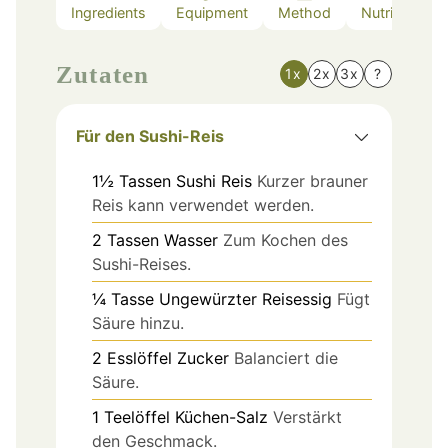
Ingredients
Equipment
Method
Nutrition
Zutaten
1x
2x
3x
?
Für den Sushi-Reis
1½
Tassen
Sushi Reis
Kurzer brauner
Reis kann verwendet werden.
2
Tassen
Wasser
Zum Kochen des
Sushi-Reises.
¼
Tasse
Ungewürzter Reisessig
Fügt
Säure hinzu.
2
Esslöffel
Zucker
Balanciert die
Säure.
1
Teelöffel
Küchen-Salz
Verstärkt
den Geschmack.