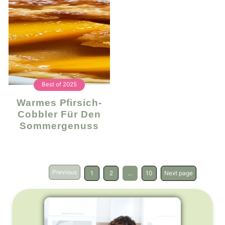
Best of 2025
Warmes Pfirsich-
Cobbler Für Den
Sommergenuss
Previous
1
2
…
10
Next page