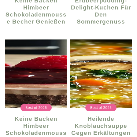
Keine Backen
Erdbeerpudding-
Himbeer
Delight-Kuchen Für
Schokoladenmouss
Den
E Becher Genießen
Sommergenuss
Best of 2025
Best of 2025
Keine Backen
Heilende
Himbeer
Knoblauchsuppe
Schokoladenmouss
Gegen Erkältungen