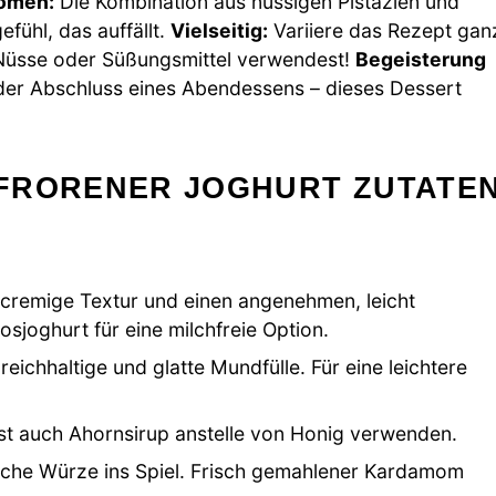
romen:
Die Kombination aus nussigen Pistazien und
ühl, das auffällt.
Vielseitig:
Variiere das Rezept gan
üsse oder Süßungsmittel verwendest!
Begeisterung
nder Abschluss eines Abendessens – dieses Dessert
FRORENER JOGHURT ZUTATE
e cremige Textur und einen angenehmen, leicht
sjoghurt für eine milchfreie Option.
eichhaltige und glatte Mundfülle. Für eine leichtere
nnst auch Ahornsirup anstelle von Honig verwenden.
sche Würze ins Spiel. Frisch gemahlener Kardamom