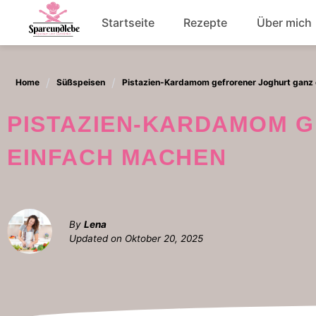
Skip
Startseite
Rezepte
Über mich
to
content
Abendessen
Home
Süßspeisen
Pistazien-Kardamom gefrorener Joghurt ganz
Salat
PISTAZIEN-KARDAMOM GEFRORENER JOGHURT GANZ
EINFACH MACHEN
By
Lena
Updated on
Oktober 20, 2025