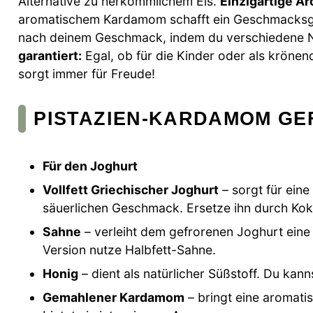
Alternative zu herkömmlichem Eis.
Einzigartige A
aromatischem Kardamom schafft ein Geschmacksgef
nach deinem Geschmack, indem du verschiedene N
garantiert:
Egal, ob für die Kinder oder als kröne
sorgt immer für Freude!
PISTAZIEN-KARDAMOM GE
Für den Joghurt
Vollfett Griechischer Joghurt
– sorgt für ein
säuerlichen Geschmack. Ersetze ihn durch Koko
Sahne
– verleiht dem gefrorenen Joghurt eine r
Version nutze Halbfett-Sahne.
Honig
– dient als natürlicher Süßstoff. Du ka
Gemahlener Kardamom
– bringt eine aromati