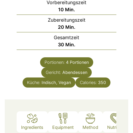
Vorbereitungszeit
Minuten
10
Min.
Zubereitungszeit
Minuten
20
Min.
Gesamtzeit
Minuten
30
Min.
Portionen:
4
Portionen
Gericht:
Abendessen
Küche:
Indisch, Vegan
Calories:
350
Ingredients
Equipment
Method
Nutrition