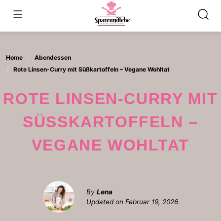
Skip
to
content
Home
Abendessen
Rote Linsen-Curry mit Süßkartoffeln – Vegane Wohltat
ROTE LINSEN-CURRY MIT
SÜSSKARTOFFELN – V
EGANE WOHLTAT
By
Lena
Updated on
Februar 19, 2026