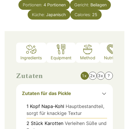
Portionen:
4
Portionen
Gericht:
Beilagen
Küche:
Japanisch
Calories:
25
Ingredients
Equipment
Method
Nutrition
Zutaten
1x
2x
3x
?
Zutaten für das Pickle
1
Kopf
Napa-Kohl
Hauptbestandteil,
sorgt für knackige Textur
2
Stück
Karotten
Verleihen Süße und