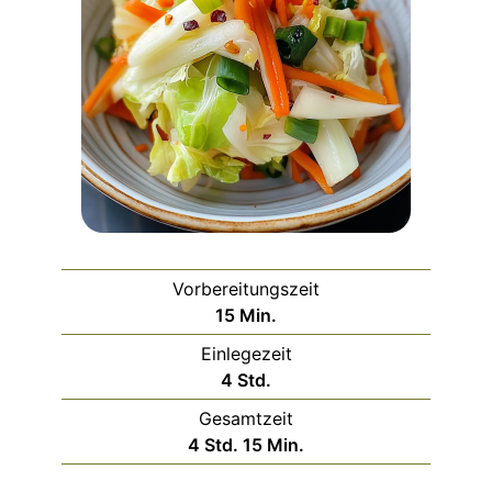
Vorbereitungszeit
Minuten
15
Min.
Einlegezeit
Stunden
4
Std.
Gesamtzeit
Stunden
Minuten
4
Std.
15
Min.