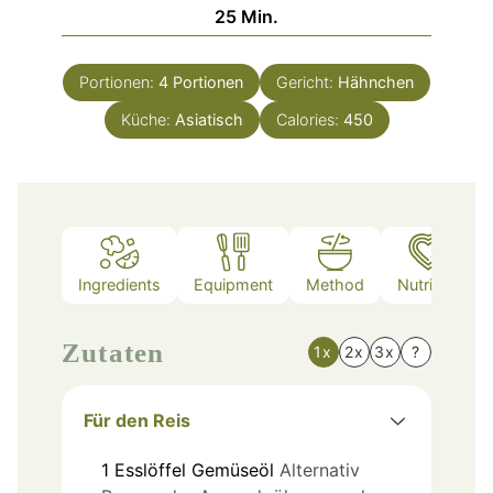
Minuten
25
Min.
Portionen:
4
Portionen
Gericht:
Hähnchen
Küche:
Asiatisch
Calories:
450
Ingredients
Equipment
Method
Nutrition
Zutaten
1x
2x
3x
?
Für den Reis
1
Esslöffel
Gemüseöl
Alternativ