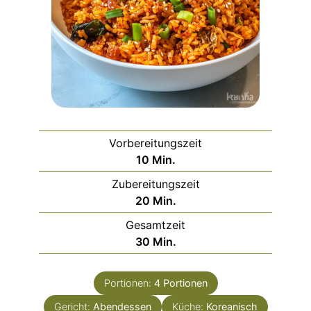
Vorbereitungszeit
Minuten
10
Min.
Zubereitungszeit
Minuten
20
Min.
Gesamtzeit
Minuten
30
Min.
Portionen:
4
Portionen
Gericht:
Abendessen
Küche:
Koreanisch