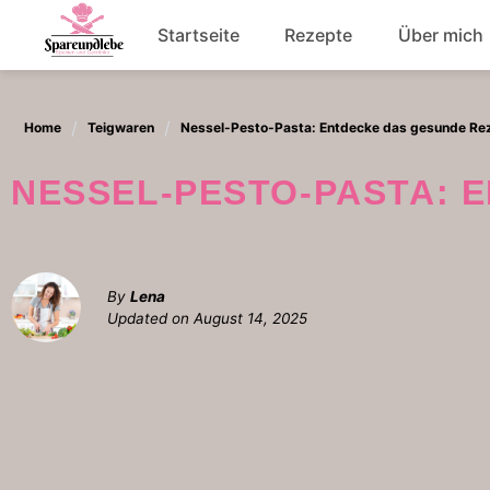
Skip
Startseite
Rezepte
Über mich
to
content
Abendessen
Home
Teigwaren
Nessel-Pesto-Pasta: Entdecke das gesunde Re
Salat
NESSEL-PESTO-PASTA:
By
Lena
Updated on
August 14, 2025