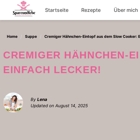
Skip
Startseite
Rezepte
Über mich
to
content
Abendessen
Home
Suppe
Cremiger Hähnchen-Eintopf aus dem Slow Cooker: Ei
Salat
CREMIGER HÄHNCHEN-EINTOPF AUS DEM SLOW COOKER:
EINFACH LECKER!
By
Lena
Updated on
August 14, 2025