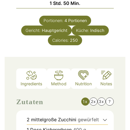
Stunde
Minuten
1
Std.
50
Min.
Portionen:
4
Portionen
Gericht:
Hauptgericht
Küche:
Indisch
Calories:
250
Ingredients
Method
Nutrition
Notes
Zutaten
1x
2x
3x
?
2
mittelgroße Zucchini
gewürfelt
1
Dose Kichererbsen
400 g,