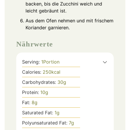
backen, bis die Zucchini weich und
leicht gebräunt ist.
Aus dem Ofen nehmen und mit frischem
Koriander garnieren.
Nährwerte
Serving:
1
Portion
Calories:
250
kcal
Carbohydrates:
30
g
Protein:
10
g
Fat:
8
g
Saturated Fat:
1
g
Polyunsaturated Fat:
7
g