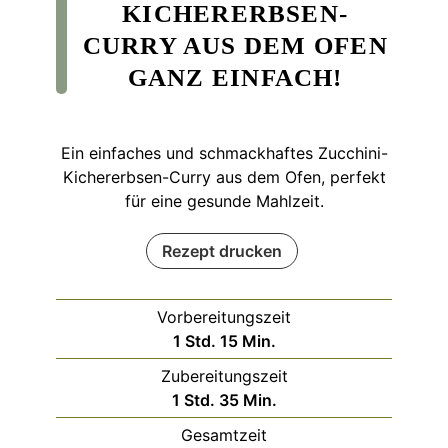
KICHERERBSEN-
CURRY AUS DEM OFEN
GANZ EINFACH!
Ein einfaches und schmackhaftes Zucchini-
Kichererbsen-Curry aus dem Ofen, perfekt
für eine gesunde Mahlzeit.
Rezept drucken
Vorbereitungszeit
Stunde
Minuten
1
Std.
15
Min.
Zubereitungszeit
Stunde
Minuten
1
Std.
35
Min.
Gesamtzeit