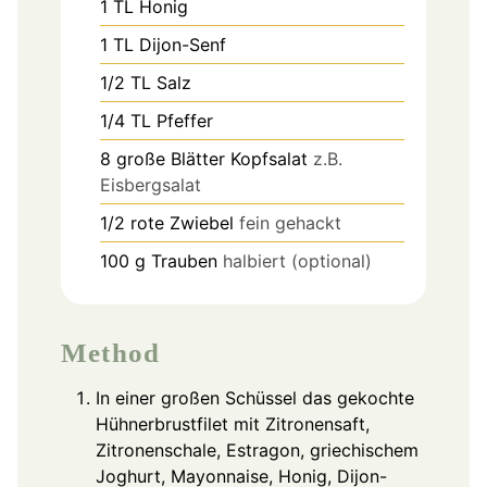
1
TL
Honig
1
TL
Dijon-Senf
1/2
TL
Salz
1/4
TL
Pfeffer
8
große Blätter Kopfsalat
z.B.
Eisbergsalat
1/2
rote Zwiebel
fein gehackt
100
g
Trauben
halbiert (optional)
Method
In einer großen Schüssel das gekochte
Hühnerbrustfilet mit Zitronensaft,
Zitronenschale, Estragon, griechischem
Joghurt, Mayonnaise, Honig, Dijon-