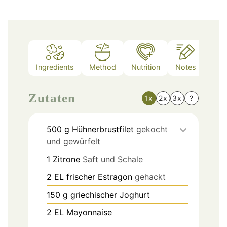
Ingredients
Method
Nutrition
Notes
Zutaten
1x
2x
3x
?
500
g
Hühnerbrustfilet
gekocht
und gewürfelt
1
Zitrone
Saft und Schale
2
EL
frischer Estragon
gehackt
150
g
griechischer Joghurt
2
EL
Mayonnaise