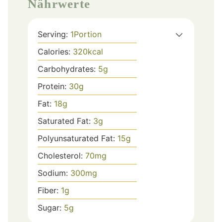
Nährwerte
Serving:
1
Portion
Calories:
320
kcal
Carbohydrates:
5
g
Protein:
30
g
Fat:
18
g
Saturated Fat:
3
g
Polyunsaturated Fat:
15
g
Cholesterol:
70
mg
Sodium:
300
mg
Fiber:
1
g
Sugar:
5
g