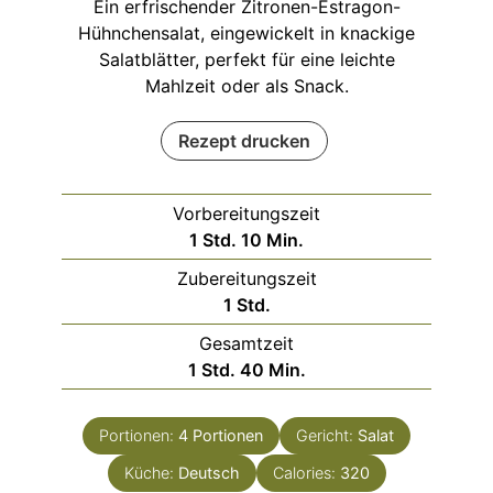
Ein erfrischender Zitronen-Estragon-
Hühnchensalat, eingewickelt in knackige
Salatblätter, perfekt für eine leichte
Mahlzeit oder als Snack.
Rezept drucken
Vorbereitungszeit
Stunde
Minuten
1
Std.
10
Min.
Zubereitungszeit
Stunde
1
Std.
Gesamtzeit
Stunde
Minuten
1
Std.
40
Min.
Portionen:
4
Portionen
Gericht:
Salat
Küche:
Deutsch
Calories:
320