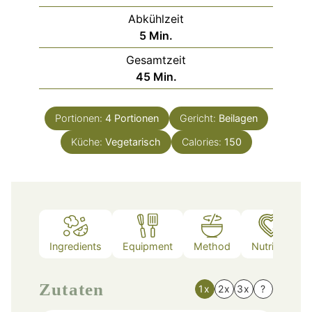
Abkühlzeit
Minuten
5
Min.
Gesamtzeit
Minuten
45
Min.
Portionen:
4
Portionen
Gericht:
Beilagen
Küche:
Vegetarisch
Calories:
150
Ingredients
Equipment
Method
Nutrition
Zutaten
1x
2x
3x
?