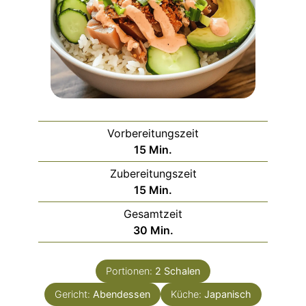
Vorbereitungszeit
Minuten
15
Min.
Zubereitungszeit
Minuten
15
Min.
Gesamtzeit
Minuten
30
Min.
Portionen:
2
Schalen
Gericht:
Abendessen
Küche:
Japanisch