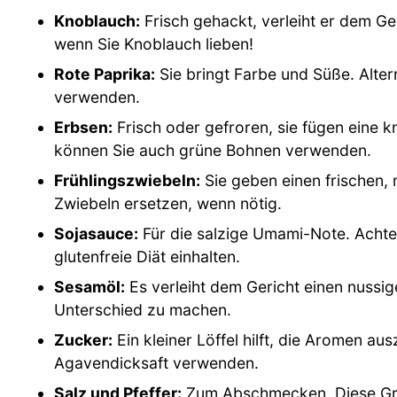
Knoblauch:
Frisch gehackt, verleiht er dem Ge
wenn Sie Knoblauch lieben!
Rote Paprika:
Sie bringt Farbe und Süße. Alte
verwenden.
Erbsen:
Frisch oder gefroren, sie fügen eine 
können Sie auch grüne Bohnen verwenden.
Frühlingszwiebeln:
Sie geben einen frischen,
Zwiebeln ersetzen, wenn nötig.
Sojasauce:
Für die salzige Umami-Note. Achten 
glutenfreie Diät einhalten.
Sesamöl:
Es verleiht dem Gericht einen nussi
Unterschied zu machen.
Zucker:
Ein kleiner Löffel hilft, die Aromen a
Agavendicksaft verwenden.
Salz und Pfeffer:
Zum Abschmecken. Diese Gru