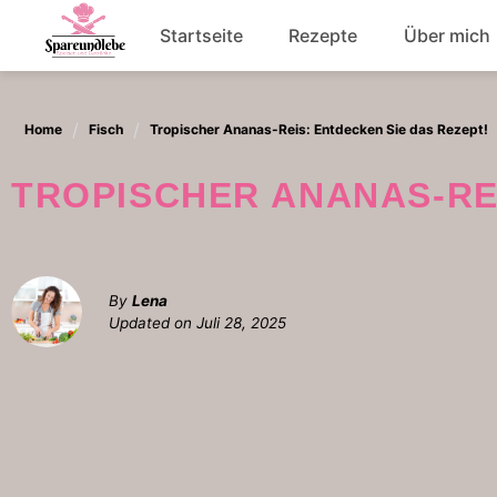
Skip
Startseite
Rezepte
Über mich
to
content
Abendessen
Home
Fisch
Tropischer Ananas-Reis: Entdecken Sie das Rezept!
Salat
TROPISCHER ANANAS-RE
By
Lena
Updated on
Juli 28, 2025