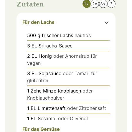
Zutaten
1x
2x
3x
?
Für den Lachs
500
g
frischer Lachs
hautlos
3
EL
Sriracha-Sauce
2
EL
Honig
oder Ahornsirup für
vegan
3
EL
Sojasauce
oder Tamari für
glutenfrei
1
Zehe
Minze Knoblauch
oder
Knoblauchpulver
1
EL
Limettensaft
oder Zitronensaft
1
EL
Sesamöl
oder Olivenöl
Für das Gemüse