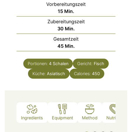
Vorbereitungszeit
Minuten
15
Min.
Zubereitungszeit
Minuten
30
Min.
Gesamtzeit
Minuten
45
Min.
Portionen:
4
Schalen
Gericht:
Fisch
Küche:
Asiatisch
Calories:
450
Ingredients
Equipment
Method
Nutrition