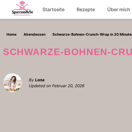
Skip
Startseite
Rezepte
Über mich
to
content
Abendessen
Home
Abendessen
Schwarze-Bohnen-Crunch-Wrap in 20 Minute
Salat
SCHWARZE-BOHNEN-CRU
By
Lena
Updated on
Februar 20, 2026