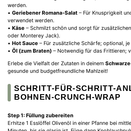
werden.
•
Geriebener Romana-Salat
– Für Knusprigkeit un
verwendet werden.
•
Käse
– Schmilzt schön und sorgt für zusätzliche
oder Monterey Jack).
•
Hot Sauce
– Für zusätzliche Schärfe; optional, 
•
Öl (zum Braten)
– Notwendig für das Frittieren; 
Erlebe die Vielfalt der Zutaten in deinem
Schwarze
gesunde und budgetfreundliche Mahlzeit!
SCHRITT-FÜR-SCHRITT-AN
BOHNEN-CRUNCH-WRAP
Step 1: Füllung zubereiten
Erhitze 1 Esslöffel Olivenöl in einer Pfanne bei mit
Minuten, bis sie glasig ist. Füge dann Knoblauchpul