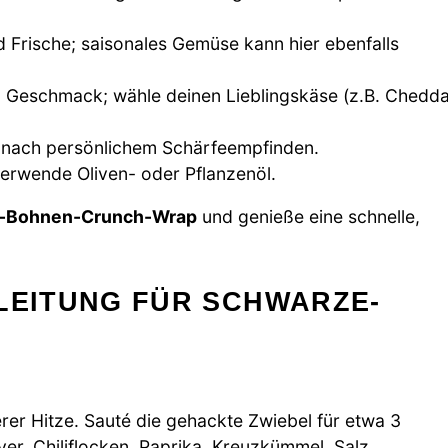
d Frische; saisonales Gemüse kann hier ebenfalls
n Geschmack; wähle deinen Lieblingskäse (z.B. Chedd
je nach persönlichem Schärfeempfinden.
verwende Oliven- oder Pflanzenöl.
-Bohnen-Crunch-Wrap
und genieße eine schnelle,
LEITUNG FÜR SCHWARZE-
tlerer Hitze. Sauté die gehackte Zwiebel für etwa 3
ver, Chiliflocken, Paprika, Kreuzkümmel, Salz,