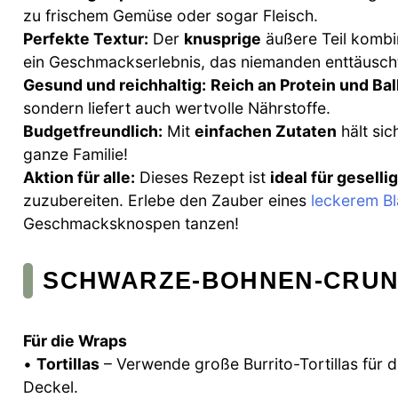
zu frischem Gemüse oder sogar Fleisch.
Perfekte Textur:
Der
knusprige
äußere Teil kombin
ein Geschmackserlebnis, das niemanden enttäusch
Gesund und reichhaltig:
Reich an Protein und Bal
sondern liefert auch wertvolle Nährstoffe.
Budgetfreundlich:
Mit
einfachen Zutaten
hält sic
ganze Familie!
Aktion für alle:
Dieses Rezept ist
ideal für gesell
zuzubereiten. Erlebe den Zauber eines
leckerem B
Geschmacksknospen tanzen!
SCHWARZE-BOHNEN-CRUN
Für die Wraps
•
Tortillas
– Verwende große Burrito-Tortillas für d
Deckel.