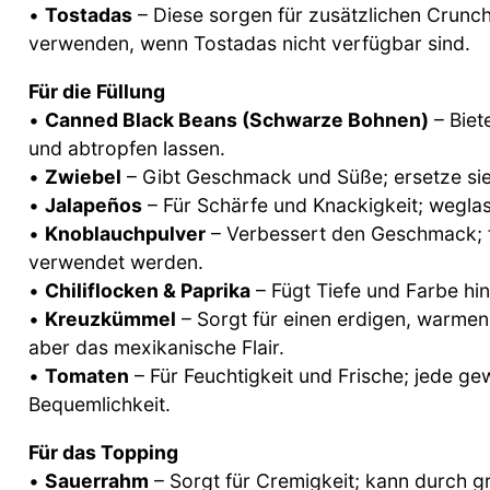
•
Tostadas
– Diese sorgen für zusätzlichen Crunch
verwenden, wenn Tostadas nicht verfügbar sind.
Für die Füllung
•
Canned Black Beans (Schwarze Bohnen)
– Biet
und abtropfen lassen.
•
Zwiebel
– Gibt Geschmack und Süße; ersetze sie
•
Jalapeños
– Für Schärfe und Knackigkeit; wegla
•
Knoblauchpulver
– Verbessert den Geschmack; f
verwendet werden.
•
Chiliflocken & Paprika
– Fügt Tiefe und Farbe h
•
Kreuzkümmel
– Sorgt für einen erdigen, warmen
aber das mexikanische Flair.
•
Tomaten
– Für Feuchtigkeit und Frische; jede ge
Bequemlichkeit.
Für das Topping
•
Sauerrahm
– Sorgt für Cremigkeit; kann durch g