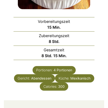
Vorbereitungszeit
Minuten
15
Min.
Zubereitungszeit
Stunden
8
Std.
Gesamtzeit
Stunden
Minuten
8
Std.
15
Min.
Portionen:
4
Portionen
Gericht:
Abendessen
Küche:
Mexikanisch
Calories:
300