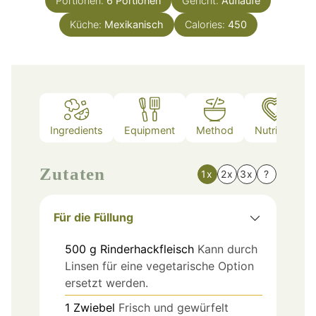
Portionen:
6
Portionen
Gericht:
Aufläufe
Küche:
Mexikanisch
Calories:
450
Ingredients
Equipment
Method
Nutrition
Zutaten
1x
2x
3x
?
Für die Füllung
500
g
Rinderhackfleisch
Kann durch
Linsen für eine vegetarische Option
ersetzt werden.
1
Zwiebel
Frisch und gewürfelt