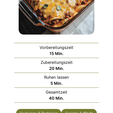
Vorbereitungszeit
Minuten
15
Min.
Zubereitungszeit
Minuten
20
Min.
Ruhen lassen
Minuten
5
Min.
Gesamtzeit
Minuten
40
Min.