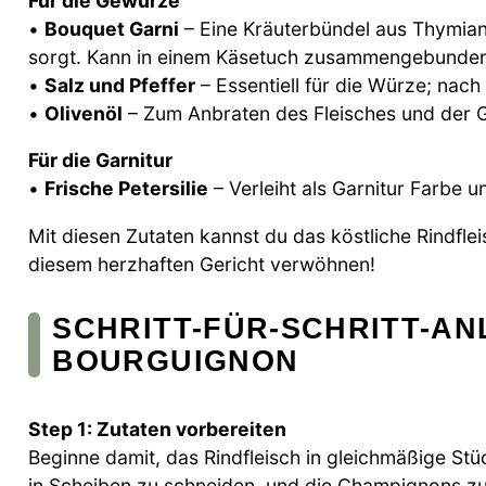
Für die Gewürze
•
Bouquet Garni
– Eine Kräuterbündel aus Thymian,
sorgt. Kann in einem Käsetuch zusammengebunde
•
Salz und Pfeffer
– Essentiell für die Würze; na
•
Olivenöl
– Zum Anbraten des Fleisches und der 
Für die Garnitur
•
Frische Petersilie
– Verleiht als Garnitur Farbe 
Mit diesen Zutaten kannst du das köstliche Rindfle
diesem herzhaften Gericht verwöhnen!
SCHRITT-FÜR-SCHRITT-AN
BOURGUIGNON
Step 1: Zutaten vorbereiten
Beginne damit, das Rindfleisch in gleichmäßige Stü
in Scheiben zu schneiden, und die Champignons zu vi