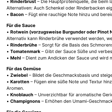
•
Rinderbrust
– Die Hauptproteinquelle, die beim
Alternativen: Auch Schenkel oder Rinderbacken eig
•
Bacon
– Fügt eine rauchige Note hinzu und berei
Für die Sauce
•
Rotwein (vorzugsweise Burgunder oder Pinot N
Alternativ kann Rinderbrühe verwendet werden, we
•
Rinderbrühe
– Sorgt für die Basis des Schmoren
•
Tomatenmark
– Gibt der Sauce Süße und verbess
•
Mehl
– Dient zum Andicken der Sauce und wird 
Für das Gemüse
•
Zwiebel
– Bildet die Geschmacksbasis und steige
•
Karotten
– Fügen eine süße Note und Textur hinz
Aromen.
•
Knoblauch
– Unverzichtbar für aromatische Geri
•
Champignons
– Erhöhen den Umami-Geschmack u