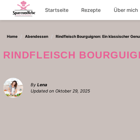
Skip
Startseite
Rezepte
Über mich
to
content
Abendessen
Home
Abendessen
Rindfleisch Bourguignon: Ein klassischer Gen
Salat
RINDFLEISCH BOURGUI
By
Lena
Updated on
Oktober 29, 2025