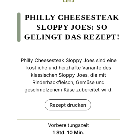
Lena
PHILLY CHEESESTEAK
SLOPPY JOES: SO
GELINGT DAS REZEPT!
Philly Cheesesteak Sloppy Joes sind eine
köstliche und herzhafte Variante des
klassischen Sloppy Joes, die mit
Rinderhackfleisch, Gemüse und
geschmolzenem Käse zubereitet wird.
Rezept drucken
Vorbereitungszeit
Stunde
Minuten
1
Std.
10
Min.