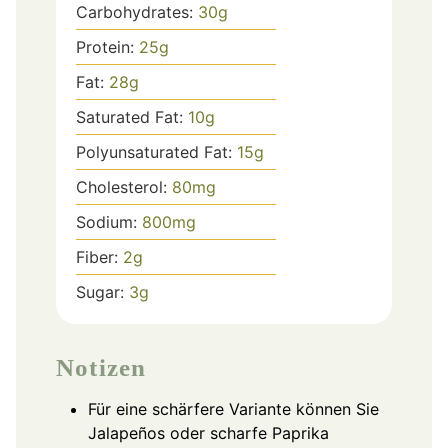
Carbohydrates:
30
g
Protein:
25
g
Fat:
28
g
Saturated Fat:
10
g
Polyunsaturated Fat:
15
g
Cholesterol:
80
mg
Sodium:
800
mg
Fiber:
2
g
Sugar:
3
g
Notizen
Für eine schärfere Variante können Sie
Jalapeños oder scharfe Paprika