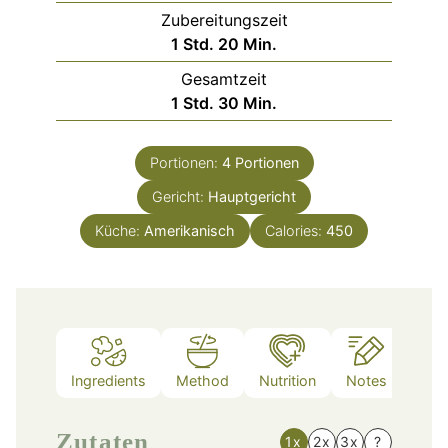
Zubereitungszeit
Stunde
Minuten
1
Std.
20
Min.
Gesamtzeit
Stunde
Minuten
1
Std.
30
Min.
Portionen:
4
Portionen
Gericht:
Hauptgericht
Küche:
Amerikanisch
Calories:
450
Ingredients
Method
Nutrition
Notes
Zutaten
1x
2x
3x
?