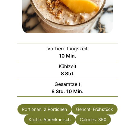
Vorbereitungszeit
Minuten
10
Min.
Kühlzeit
Stunden
8
Std.
Gesamtzeit
Stunden
Minuten
8
Std.
10
Min.
Portionen:
2
Portionen
Gericht:
Frühstück
Küche:
Amerikanisch
Calories:
350