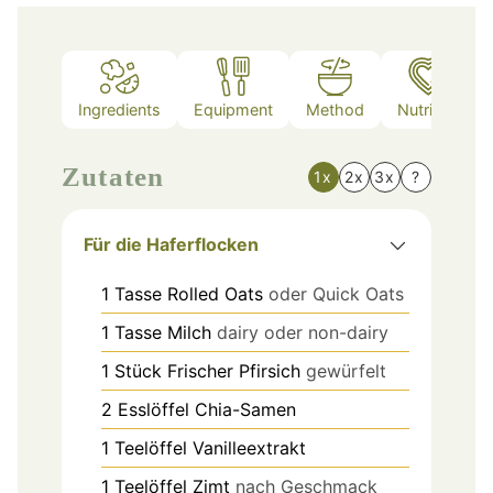
Ingredients
Equipment
Method
Nutrition
Zutaten
1x
2x
3x
?
Für die Haferflocken
1
Tasse
Rolled Oats
oder Quick Oats
1
Tasse
Milch
dairy oder non-dairy
1
Stück
Frischer Pfirsich
gewürfelt
2
Esslöffel
Chia-Samen
1
Teelöffel
Vanilleextrakt
1
Teelöffel
Zimt
nach Geschmack