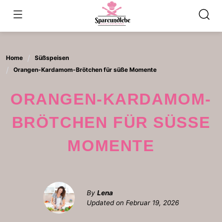
Skip
to
content
Home
Süßspeisen
Orangen-Kardamom-Brötchen für süße Momente
ORANGEN-KARDAMOM-
BRÖTCHEN FÜR SÜSSE M
OMENTE
By
Lena
Updated on
Februar 19, 2026