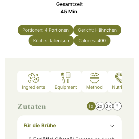
Gesamtzeit
Minuten
45
Min.
Portionen:
4
Portionen
Gericht:
Hähnchen
Küche:
Italienisch
Calories:
400
Ingredients
Equipment
Method
Nutrition
Zutaten
1x
2x
3x
?
Für die Brühe