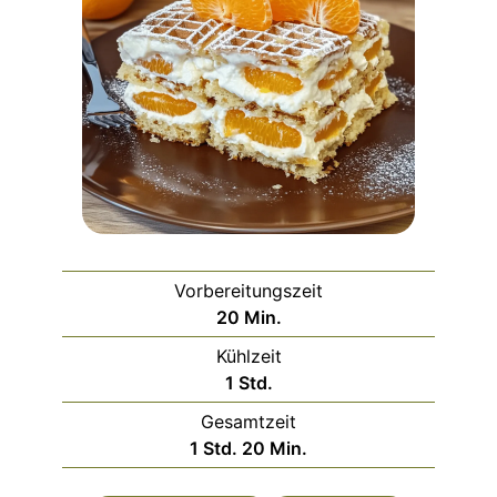
Vorbereitungszeit
Minuten
20
Min.
Kühlzeit
Stunde
1
Std.
Gesamtzeit
Stunde
Minuten
1
Std.
20
Min.