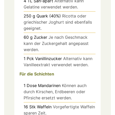
4
TL
San-apart
Alternativ kann
Gelatine verwendet werden.
250
g
Quark (40%)
Ricotta oder
griechischer Joghurt sind ebenfalls
geeignet.
60
g
Zucker
Je nach Geschmack
kann der Zuckergehalt angepasst
werden.
1
Pck
Vanillinzucker
Alternativ kann
Vanilleextrakt verwendet werden.
Für die Schichten
1
Dose
Mandarinen
Können auch
durch Kirschen, Erdbeeren oder
Pfirsiche ersetzt werden.
16
Stk
Waffeln
Vorgefertigte Waffeln
sparen Zeit.