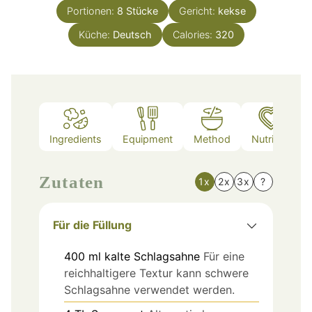
Portionen:
8
Stücke
Gericht:
kekse
Küche:
Deutsch
Calories:
320
Ingredients
Equipment
Method
Nutrition
Zutaten
1x
2x
3x
?
Für die Füllung
400
ml
kalte Schlagsahne
Für eine
reichhaltigere Textur kann schwere
Schlagsahne verwendet werden.