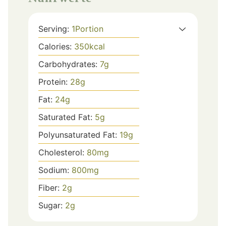
Serving:
1
Portion
Calories:
350
kcal
Carbohydrates:
7
g
Protein:
28
g
Fat:
24
g
Saturated Fat:
5
g
Polyunsaturated Fat:
19
g
Cholesterol:
80
mg
Sodium:
800
mg
Fiber:
2
g
Sugar:
2
g