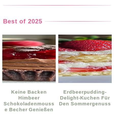
Best of 2025
Keine Backen
Erdbeerpudding-
Himbeer
Delight-Kuchen Für
Schokoladenmouss
Den Sommergenuss
E Becher Genießen