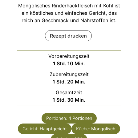
Mongolisches Rinderhackfleisch mit Kohl ist
ein köstliches und einfaches Gericht, das
reich an Geschmack und Nährstoffen ist.
Rezept drucken
Vorbereitungszeit
Stunde
Minuten
1
Std.
10
Min.
Zubereitungszeit
Stunde
Minuten
1
Std.
20
Min.
Gesamtzeit
Stunde
Minuten
1
Std.
30
Min.
Portionen:
4
Portionen
Gericht:
Hauptgericht
Küche:
Mongolisch