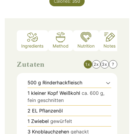
Calories:
350
Ingredients
Method
Nutrition
Notes
Zutaten
1x
2x
3x
?
500
g
Rinderhackfleisch
1
kleiner Kopf Weißkohl
ca. 600 g,
fein geschnitten
2
EL
Pflanzenöl
1
Zwiebel
gewürfelt
3
Knoblauchzehen
gehackt