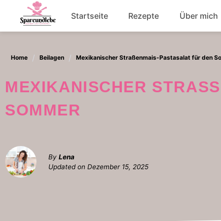
Skip
Startseite
Rezepte
Über mich
to
content
Abendessen
Home
Beilagen
Mexikanischer Straßenmais-Pastasalat für den 
Salat
MEXIKANISCHER STRASSENMAIS-PASTASALAT FÜR DEN S
OMMER
By
Lena
Updated on
Dezember 15, 2025