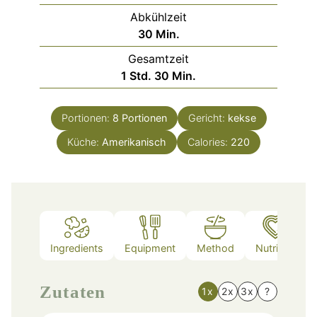
Abkühlzeit
Minuten
30
Min.
Gesamtzeit
Stunde
Minuten
1
Std.
30
Min.
Portionen:
8
Portionen
Gericht:
kekse
Küche:
Amerikanisch
Calories:
220
Ingredients
Equipment
Method
Nutrition
Zutaten
1x
2x
3x
?