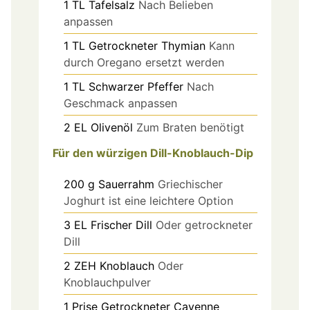
1
TL
Tafelsalz
Nach Belieben
anpassen
1
TL
Getrockneter Thymian
Kann
durch Oregano ersetzt werden
1
TL
Schwarzer Pfeffer
Nach
Geschmack anpassen
2
EL
Olivenöl
Zum Braten benötigt
Für den würzigen Dill-Knoblauch-Dip
200
g
Sauerrahm
Griechischer
Joghurt ist eine leichtere Option
3
EL
Frischer Dill
Oder getrockneter
Dill
2
ZEH
Knoblauch
Oder
Knoblauchpulver
1
Prise
Getrockneter Cayenne