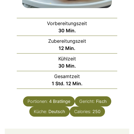
Vorbereitungszeit
Minuten
30
Min.
Zubereitungszeit
Minuten
12
Min.
Kühlzeit
Minuten
30
Min.
Gesamtzeit
Stunde
Minuten
1
Std.
12
Min.
Portionen:
4
Bratlinge
Gericht:
Fisch
Küche:
Deutsch
Calories:
250