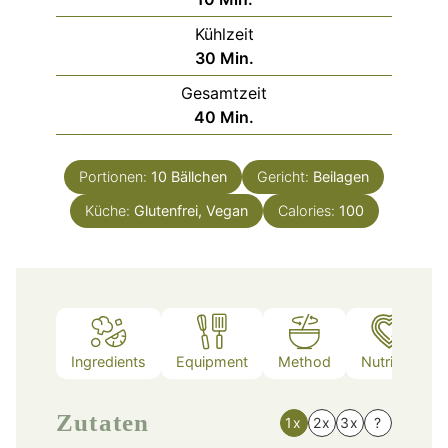
Kühlzeit
Minuten
30
Min.
Gesamtzeit
Minuten
40
Min.
Portionen:
10
Bällchen
Gericht:
Beilagen
Küche:
Glutenfrei, Vegan
Calories:
100
Ingredients
Equipment
Method
Nutrition
Zutaten
1x
2x
3x
?