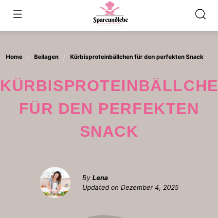
Skip
to
content
Home
Beilagen
Kürbisproteinbällchen für den perfekten Snack
KÜRBISPROTEINBÄLLCHEN
FÜR DEN PERFEKTEN
SNACK
By
Lena
Updated on
Dezember 4, 2025