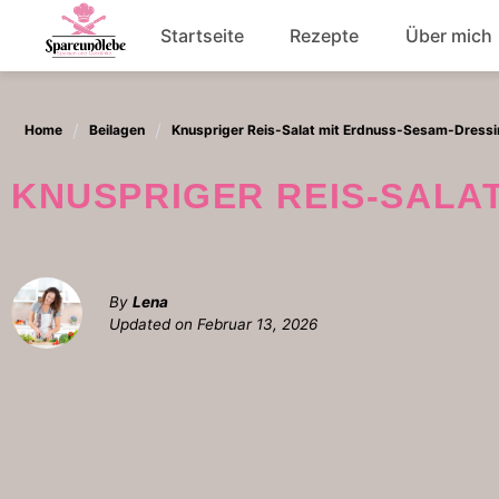
Skip
Startseite
Rezepte
Über mich
to
content
Abendessen
Home
Beilagen
Knuspriger Reis-Salat mit Erdnuss-Sesam-Dress
Salat
KNUSPRIGER REIS-SAL
By
Lena
Updated on
Februar 13, 2026