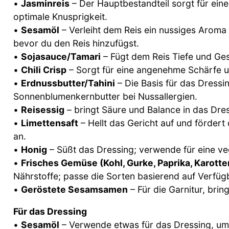
•
Jasminreis
– Der Hauptbestandteil sorgt für eine
optimale Knusprigkeit.
•
Sesamöl
– Verleiht dem Reis ein nussiges Aroma u
bevor du den Reis hinzufügst.
•
Sojasauce/Tamari
– Fügt dem Reis Tiefe und Gesc
•
Chili Crisp
– Sorgt für eine angenehme Schärfe
•
Erdnussbutter/Tahini
– Die Basis für das Dressi
Sonnenblumenkernbutter bei Nussallergien.
•
Reisessig
– bringt Säure und Balance in das Dres
•
Limettensaft
– Hellt das Gericht auf und förder
an.
•
Honig
– Süßt das Dressing; verwende für eine v
•
Frisches Gemüse (Kohl, Gurke, Paprika, Karotte
Nährstoffe; passe die Sorten basierend auf Verfügb
•
Geröstete Sesamsamen
– Für die Garnitur, bri
Für das Dressing
•
Sesamöl
– Verwende etwas für das Dressing, um