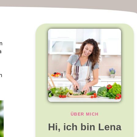
n
a
n
ÜBER MICH
Hi, ich bin Lena