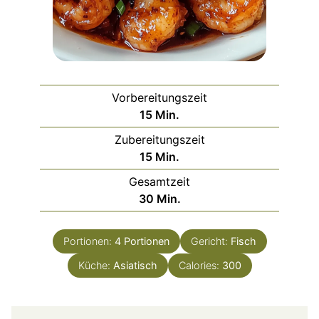
Vorbereitungszeit
Minuten
15
Min.
Zubereitungszeit
Minuten
15
Min.
Gesamtzeit
Minuten
30
Min.
Portionen:
4
Portionen
Gericht:
Fisch
Küche:
Asiatisch
Calories:
300