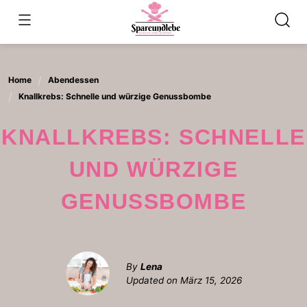
Skip
to
content
Home
Abendessen
Knallkrebs: Schnelle und würzige Genussbombe
KNALLKREBS: SCHNELLE
UND WÜRZIGE
GENUSSBOMBE
By
Lena
Updated on
März 15, 2026