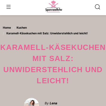
Skip
to
content
Home
Kuchen
Karamell-Käsekuchen mit Salz: Unwiderstehlich und leicht!
KARAMELL-KÄSEKUCHEN
MIT SALZ:
UNWIDERSTEHLICH UND
LEICHT!
By
Lena