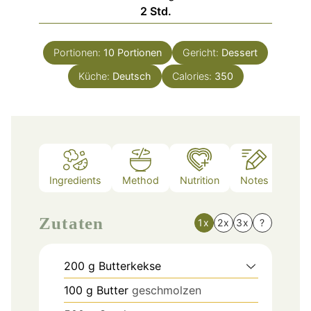
Stunden
2
Std.
Portionen:
10
Portionen
Gericht:
Dessert
Küche:
Deutsch
Calories:
350
Ingredients
Method
Nutrition
Notes
Zutaten
1x
2x
3x
?
200
g
Butterkekse
100
g
Butter
geschmolzen