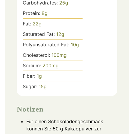
Carbohydrates:
25
g
Protein:
8
g
Fat:
22
g
Saturated Fat:
12
g
Polyunsaturated Fat:
10
g
Cholesterol:
100
mg
Sodium:
200
mg
Fiber:
1
g
Sugar:
15
g
Notizen
Für einen Schokoladengeschmack
können Sie 50 g Kakaopulver zur