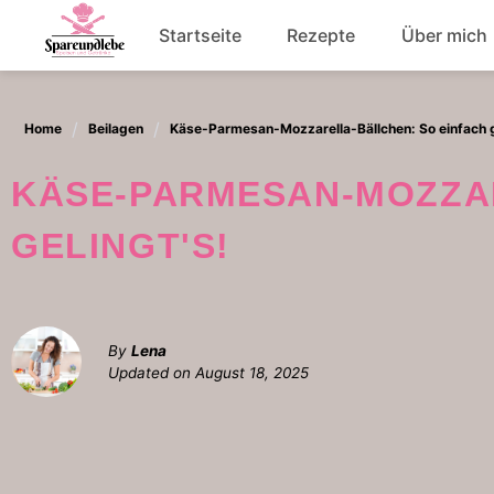
Skip
Startseite
Rezepte
Über mich
to
content
Abendessen
Home
Beilagen
Käse-Parmesan-Mozzarella-Bällchen: So einfach g
Salat
KÄSE-PARMESAN-MOZZARELLA-BÄLLCHEN: SO EINFACH
GELINGT'S!
By
Lena
Updated on
August 18, 2025