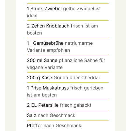
1
Stück
Zwiebel
gelbe Zwiebel ist
ideal
2
Zehen
Knoblauch
frisch ist am
besten
1
l
Gemüsebrühe
natriumarme
Variante empfohlen
200
ml
Sahne
pflanzliche Sahne für
vegane Variante
200
g
Käse
Gouda oder Cheddar
1
Prise
Muskatnuss
frisch gerieben
ist am besten
2
EL
Petersilie
frisch gehackt
Salz
nach Geschmack
Pfeffer
nach Geschmack