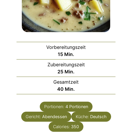
Vorbereitungszeit
Minuten
15
Min.
Zubereitungszeit
Minuten
25
Min.
Gesamtzeit
Minuten
40
Min.
Portionen:
4
Portionen
Gericht:
Abendessen
Küche:
Deutsch
Calories:
350