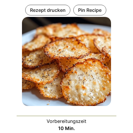
Rezept drucken
Pin Recipe
Vorbereitungszeit
Minuten
10
Min.