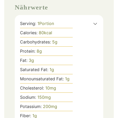
Nährwerte
Serving:
1
Portion
Calories:
80
kcal
Carbohydrates:
5
g
Protein:
8
g
Fat:
3
g
Saturated Fat:
1
g
Monounsaturated Fat:
1
g
Cholesterol:
10
mg
Sodium:
150
mg
Potassium:
200
mg
Fiber:
1
g