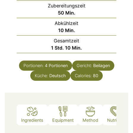
Zubereitungszeit
Minuten
50
Min.
Abkühlzeit
Minuten
10
Min.
Gesamtzeit
Stunde
Minuten
1
Std.
10
Min.
Portionen:
4
Portionen
Gericht:
Beilagen
Küche:
Deutsch
Calories:
80
Ingredients
Equipment
Method
Nutrition