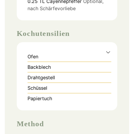
0.25
TL
Cayennepfeffer
Optional,
nach Schärfevorliebe
Kochutensilien
Ofen
Backblech
Drahtgestell
Schüssel
Papiertuch
Method