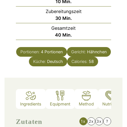
Minuten
10
Min.
Zubereitungszeit
Minuten
30
Min.
Gesamtzeit
Minuten
40
Min.
Portionen:
4
Portionen
Gericht:
Hähnchen
Küche:
Deutsch
Calories:
58
Ingredients
Equipment
Method
Nutrition
Zutaten
1x
2x
3x
?