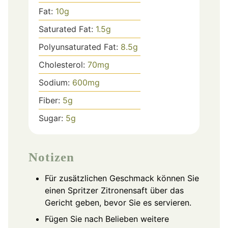
Fat:
10
g
Saturated Fat:
1.5
g
Polyunsaturated Fat:
8.5
g
Cholesterol:
70
mg
Sodium:
600
mg
Fiber:
5
g
Sugar:
5
g
Notizen
Für zusätzlichen Geschmack können Sie
einen Spritzer Zitronensaft über das
Gericht geben, bevor Sie es servieren.
Fügen Sie nach Belieben weitere