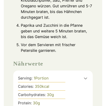
Knoblauchpulver, Salz, Pfeffer und
Oregano würzen. Gut umrühren und 5-7
Minuten braten, bis das Hähnchen
durchgegart ist.
Paprika und Zucchini in die Pfanne
geben und weitere 5 Minuten braten,
bis das Gemüse weich ist.
Vor dem Servieren mit frischer
Petersilie garnieren.
Nährwerte
Serving:
1
Portion
Calories:
350
kcal
Carbohydrates:
30
g
Protein:
30
g