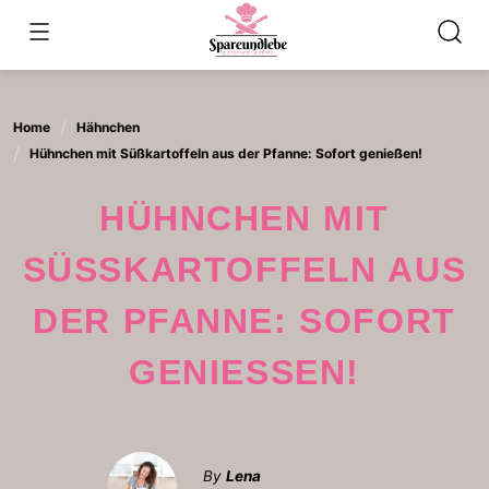
Skip
to
content
Home
Hähnchen
Hühnchen mit Süßkartoffeln aus der Pfanne: Sofort genießen!
HÜHNCHEN MIT
SÜSSKARTOFFELN AUS D
ER PFANNE: SOFORT G
ENIESSEN!
By
Lena