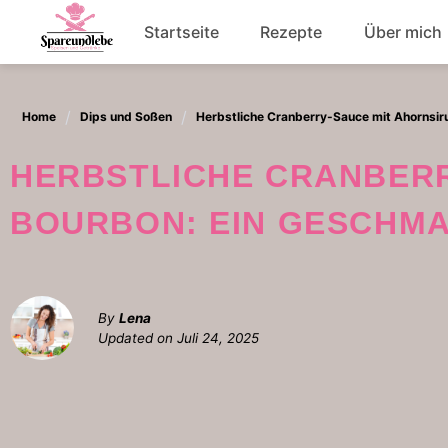
Skip
Startseite
Rezepte
Über mich
to
content
Abendessen
Home
Dips und Soßen
Herbstliche Cranberry-Sauce mit Ahornsir
Salat
HERBSTLICHE CRANBERRY-SAUCE MIT AHORNSIRUP UND
BOURBON: EIN GESCHMA
By
Lena
Updated on
Juli 24, 2025