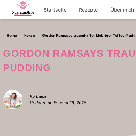
Skip
Startseite
Rezepte
Über mich
to
content
Abendessen
Home
kekse
Gordon Ramsays traumhafter klebriger Toffee-Pudd
Salat
GORDON RAMSAYS TRAUMHAFTER KLEBRIGER TOFFEE-
PUDDING
By
Lena
Updated on
Februar 19, 2026