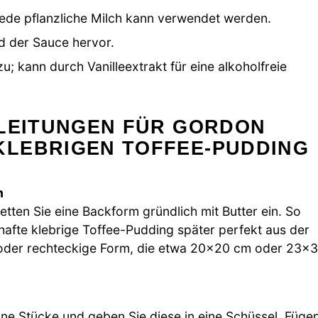
 jede pflanzliche Milch kann verwendet werden.
 der Sauce hervor.
u; kann durch Vanilleextrakt für eine alkoholfreie
NLEITUNGEN FÜR GORDON
LEBRIGEN TOFFEE-PUDDING
n
etten Sie eine Backform gründlich mit Butter ein. So
hafte klebrige Toffee-Pudding später perfekt aus der
 oder rechteckige Form, die etwa 20×20 cm oder 23×
ine Stücke und geben Sie diese in eine Schüssel. Füge