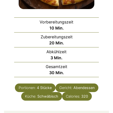
Vorbereitungszeit
Minuten
10
Min.
Zubereitungszeit
Minuten
20
Min.
Abkühlzeit
Minuten
3
Min.
Gesamtzeit
Minuten
30
Min.
Portionen:
4
Stücke
Gericht:
Abendessen
Küche:
Schwäbisch
Calories:
320