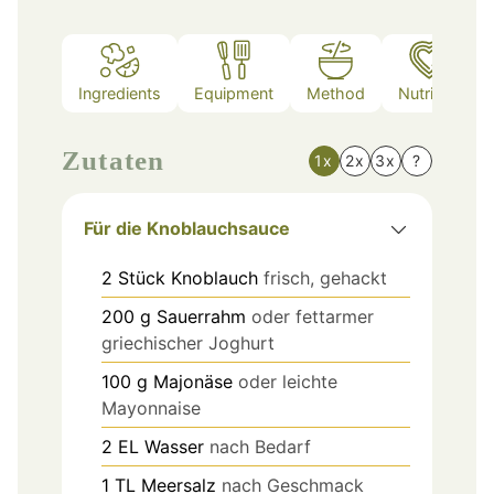
Ingredients
Equipment
Method
Nutrition
Zutaten
1x
2x
3x
?
Für die Knoblauchsauce
2
Stück
Knoblauch
frisch, gehackt
200
g
Sauerrahm
oder fettarmer
griechischer Joghurt
100
g
Majonäse
oder leichte
Mayonnaise
2
EL
Wasser
nach Bedarf
1
TL
Meersalz
nach Geschmack