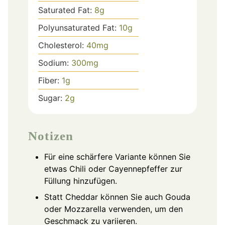
Saturated Fat:
8
g
Polyunsaturated Fat:
10
g
Cholesterol:
40
mg
Sodium:
300
mg
Fiber:
1
g
Sugar:
2
g
Notizen
Für eine schärfere Variante können Sie
etwas Chili oder Cayennepfeffer zur
Füllung hinzufügen.
Statt Cheddar können Sie auch Gouda
oder Mozzarella verwenden, um den
Geschmack zu variieren.