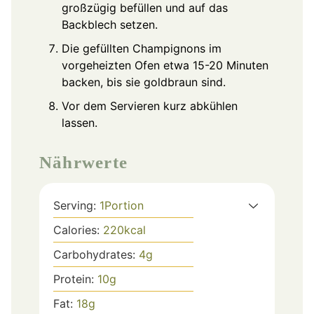
großzügig befüllen und auf das
Backblech setzen.
Die gefüllten Champignons im
vorgeheizten Ofen etwa 15-20 Minuten
backen, bis sie goldbraun sind.
Vor dem Servieren kurz abkühlen
lassen.
Nährwerte
Serving:
1
Portion
Calories:
220
kcal
Carbohydrates:
4
g
Protein:
10
g
Fat:
18
g