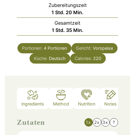
Zubereitungszeit
Stunde
Minuten
1
Std.
20
Min.
Gesamtzeit
Stunde
Minuten
1
Std.
35
Min.
Portionen:
4
Portionen
Gericht:
Vorspeise
Küche:
Deutsch
Calories:
220
Ingredients
Method
Nutrition
Notes
Zutaten
1x
2x
3x
?