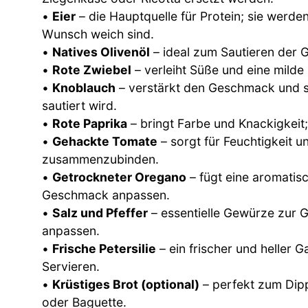
•
Eier
– die Hauptquelle für Protein; sie werde
Wunsch weich sind.
•
Natives Olivenöl
– ideal zum Sautieren der 
•
Rote Zwiebel
– verleiht Süße und eine milde S
•
Knoblauch
– verstärkt den Geschmack und so
sautiert wird.
•
Rote Paprika
– bringt Farbe und Knackigkeit; 
•
Gehackte Tomate
– sorgt für Feuchtigkeit 
zusammenzubinden.
•
Getrockneter Oregano
– fügt eine aromatisc
Geschmack anpassen.
•
Salz und Pfeffer
– essentielle Gewürze zur G
anpassen.
•
Frische Petersilie
– ein frischer und heller 
Servieren.
•
Krüstiges Brot (optional)
– perfekt zum Dip
oder Baguette.