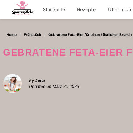
Skip
Startseite
Rezepte
Über mich
to
content
Abendessen
Home
Frühstück
Gebratene Feta-Eier für einen köstlichen Brunch
Salat
GEBRATENE FETA-EIER
By
Lena
Updated on
März 21, 2026