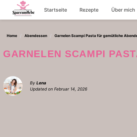
Skip
Startseite
Rezepte
Über mich
to
content
Abendessen
Home
Abendessen
Garnelen Scampi Pasta für gemütliche Abend
Salat
GARNELEN SCAMPI PAS
By
Lena
Updated on
Februar 14, 2026