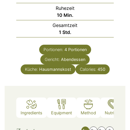
Ruhezeit
Minuten
10
Min.
Gesamtzeit
Stunde
1
Std.
Portionen:
4
Portionen
Gericht:
Abendessen
Küche:
Hausmannskost
Calories:
450
Ingredients
Equipment
Method
Nutrition