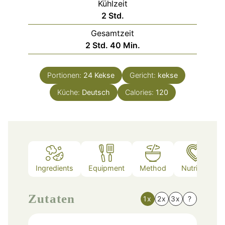
Kühlzeit
Stunden
2
Std.
Gesamtzeit
Stunden
Minuten
2
Std.
40
Min.
Portionen:
24
Kekse
Gericht:
kekse
Küche:
Deutsch
Calories:
120
Ingredients
Equipment
Method
Nutrition
Zutaten
1x
2x
3x
?