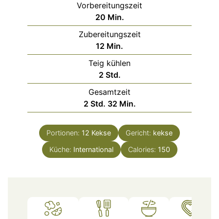
Vorbereitungszeit
Minuten
20
Min.
Zubereitungszeit
Minuten
12
Min.
Teig kühlen
Stunden
2
Std.
Gesamtzeit
Stunden
Minuten
2
Std.
32
Min.
Portionen:
12
Kekse
Gericht:
kekse
Küche:
International
Calories:
150