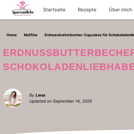
Skip
Startseite
Rezepte
Über mich
to
content
Abendessen
Home
Muffins
Erdnussbutterbecher-Cupcakes für Schokoladenli
Salat
ERDNUSSBUTTERBECHER-CUPCAKES FÜR
SCHOKOLADENLIEBHAB
By
Lena
Updated on
September 14, 2025