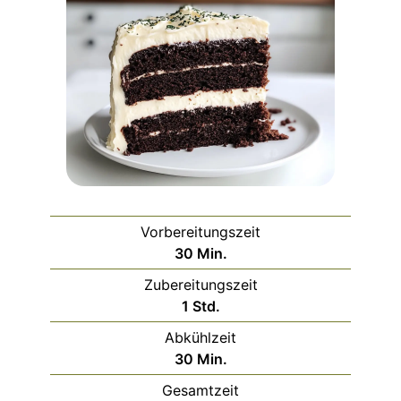
Vorbereitungszeit
Minuten
30
Min.
Zubereitungszeit
Stunde
1
Std.
Abkühlzeit
Minuten
30
Min.
Gesamtzeit