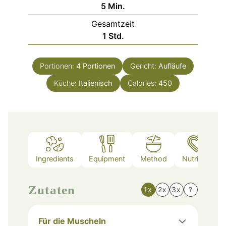
Minuten
5
Min.
Gesamtzeit
Stunde
1
Std.
Portionen:
4
Portionen
Gericht:
Aufläufe
Küche:
Italienisch
Calories:
450
Ingredients
Equipment
Method
Nutrition
Zutaten
1x
2x
3x
?
Für die Muscheln