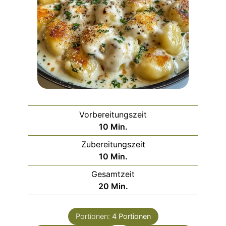
Vorbereitungszeit
Minuten
10
Min.
Zubereitungszeit
Minuten
10
Min.
Gesamtzeit
Minuten
20
Min.
Portionen:
4
Portionen