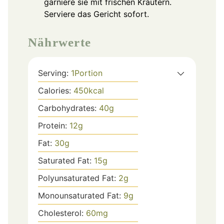
garniere sie mit frischen Kräutern.
Serviere das Gericht sofort.
Nährwerte
Serving:
1
Portion
Calories:
450
kcal
Carbohydrates:
40
g
Protein:
12
g
Fat:
30
g
Saturated Fat:
15
g
Polyunsaturated Fat:
2
g
Monounsaturated Fat:
9
g
Cholesterol:
60
mg